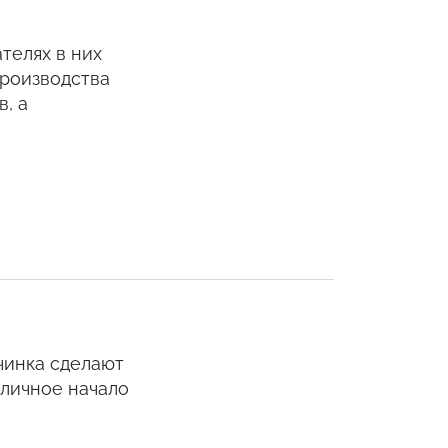
телях в них
производства
, а
чинка сделают
тличное начало