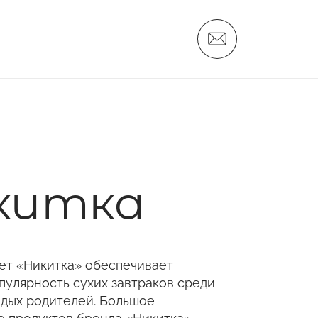
Новости
Дистрибьюторам
Поставщикам
О компании
Вакансии
китка
Контакты
Никитка
Слайсы
лет «Никитка» обеспечивает
Алтайские Хлебцы
пулярность сухих завтраков среди
Никитич
одых родителей. Большое