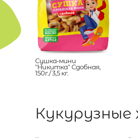
Сушка-мини
"Никитка" Сдобная,
150г./ 3,5 кг.
Кукурузные 