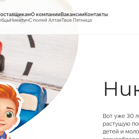
оставщикам
О компании
Вакансии
Контакты
ебцы
Никитич
С полей Алтая
Твоя Пятница
Ни
Вот уже 30 
растущую по
детей и мол