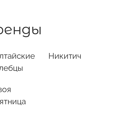
ренды
лтайские
Никитич
лебцы
воя
ятница