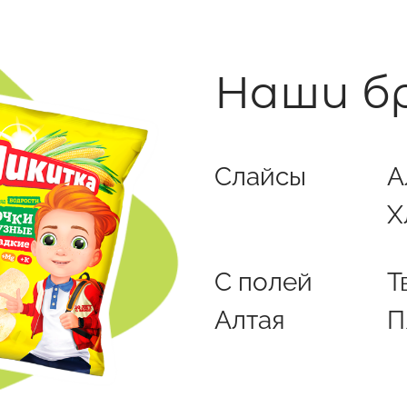
Наши б
Слайсы
А
Х
С полей
Т
Алтая
П