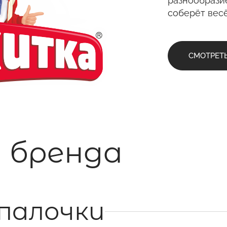
разнообрази
соберёт вес
любое вре
СМОТРЕТ
 бренда
палочки