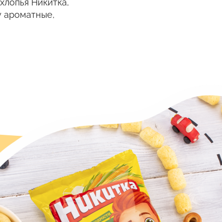
хлопья Никитка,
у ароматные,