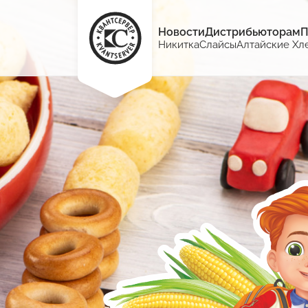
Новости
Дистрибьюторам
П
Никитка
Слайсы
Алтайские Хл