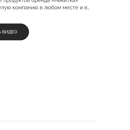
е продуктов бренда «Никитка»
С полей Алтая
ёлую компанию в любом месте и в
Твоя Пятница
мя!
Ь ВИДЕО