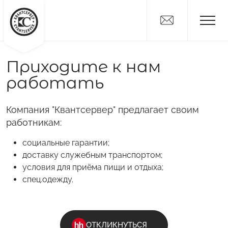
Приходите к нам
Новости
работать
Дистрибьюторам
Поставщикам
Компания "Квантсервер" предлагает своим
О компании
работникам:
Вакансии
социальные гарантии;
доставку служебным транспортом;
Контакты
условия для приёма пищи и отдыха;
Никитка
спец.одежду.
Слайсы
Алтайские Хлебцы
Никитич
ОТКЛИКНУТЬСЯ