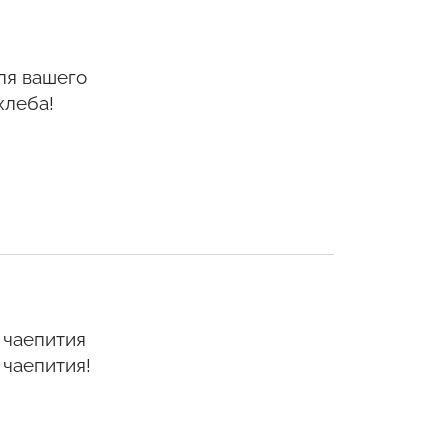
ля вашего
хлеба!
 чаепития
ии чаепития!