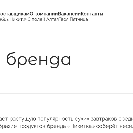
оставщикам
О компании
Вакансии
Контакты
ебцы
Никитич
С полей Алтая
Твоя Пятница
 бренда
ает растущую популярность сухих завтраков среди
бразие продуктов бренда «Никитка» соберёт вес