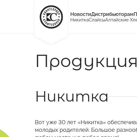
Новости
Дистрибьюторам
П
Никитка
Слайсы
Алтайские Хл
Продукция
Никитка
Вот уже 30 лет «Никитка» обеспечив
молодых родителей. Большое разноо