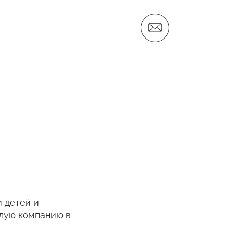
Новости
Дистрибьюторам
Поставщикам
О компании
Вакансии
Контакты
Никитка
Слайсы
Алтайские Хлебцы
 детей и
Никитич
ёлую компанию в