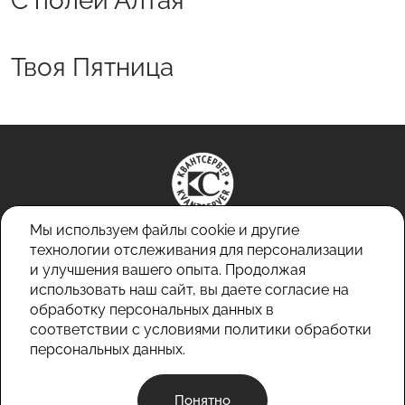
С полей Алтая
Твоя Пятница
Мы используем файлы cookie и другие
технологии отслеживания для персонализации
и улучшения вашего опыта. Продолжая
+7 (3854) 32-52-83
использовать наш сайт, вы даете согласие на
+7 (3854) 32-52-84
обработку персональных данных в
info@kvantserver.ru
соответствии с условиями
политики обработки
персональных данных.
Политика конфиденциальности
© 2026 ООО «Квантсервер»
Понятно