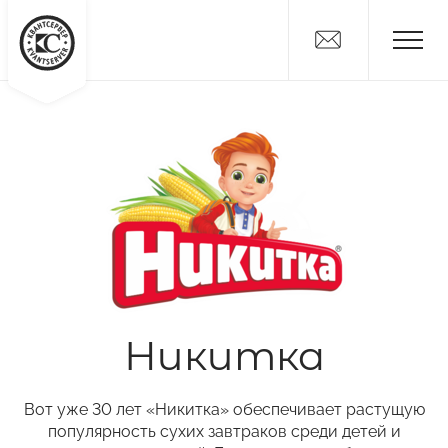
Новости
Дистрибьюторам
Поставщикам
О компании
Вакансии
Контакты
Никитка
Никитка
Слайсы
Алтайские Хлебцы
Вот уже 30 лет «Никитка» обеспечивает растущую
популярность сухих завтраков среди детей и
Никитич