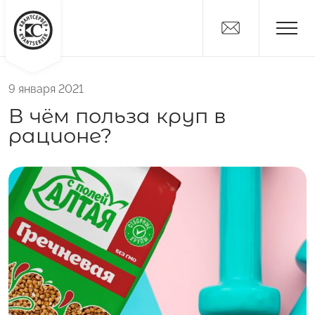
9 января 2021
Новости
В чём польза круп в
Дистрибьюторам
рационе?
Поставщикам
О компании
Вакансии
Контакты
Никитка
Слайсы
Алтайские Хлебцы
Никитич