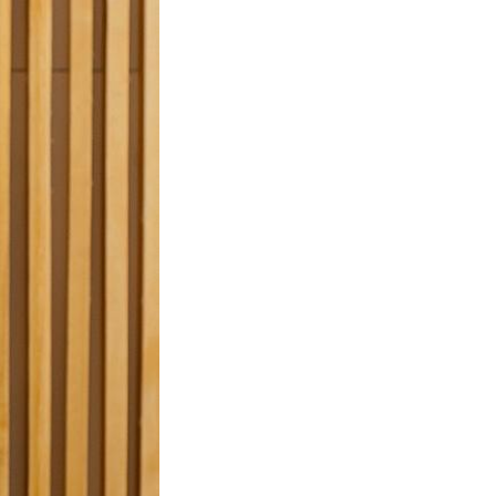
С полей Алтая
Твоя Пятница