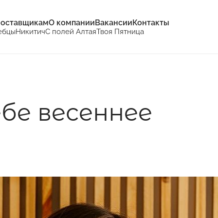
оставщикам
О компании
Вакансии
Контакты
ебцы
Никитич
С полей Алтая
Твоя Пятница
бе весеннее