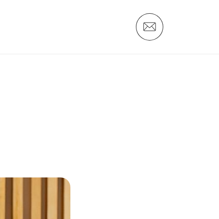
Новости
Дистрибьюторам
Поставщикам
О компании
Вакансии
Контакты
Никитка
Слайсы
Алтайские Хлебцы
Никитич