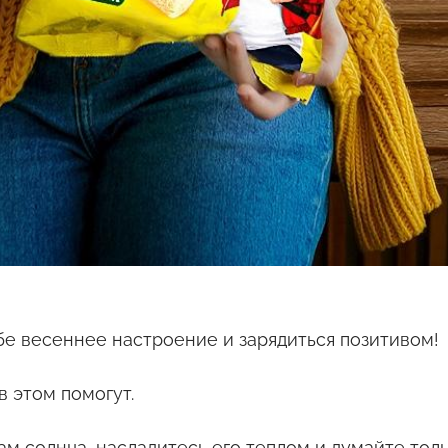
бе весеннее настроение и зарядиться позитивом!
в этом помогут.
чам солнца, насладитесь его теплом и думайте тол