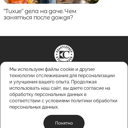
"Тихие" дела на даче. Чем
заняться после дождя?
Мы используем файлы cookie и другие
технологии отслеживания для персонализации
и улучшения вашего опыта. Продолжая
+7 (3854) 32-52-83
использовать наш сайт, вы даете согласие на
+7 (3854) 32-52-84
обработку персональных данных в
info@kvantserver.ru
соответствии с условиями
политики обработки
персональных данных.
Политика конфиденциальности
© 2026 ООО «Квантсервер»
Понятно