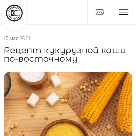
15 мая 2021
Новости
Рецепт кукурузной каши
Дистрибьюторам
по-восточному
Поставщикам
О компании
Вакансии
Контакты
Никитка
Слайсы
Алтайские Хлебцы
Никитич