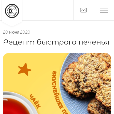
20 июня 2020
Новости
Рецепт быстрого печенья
Дистрибьюторам
Поставщикам
О компании
Вакансии
Контакты
Никитка
Слайсы
Алтайские Хлебцы
Никитич