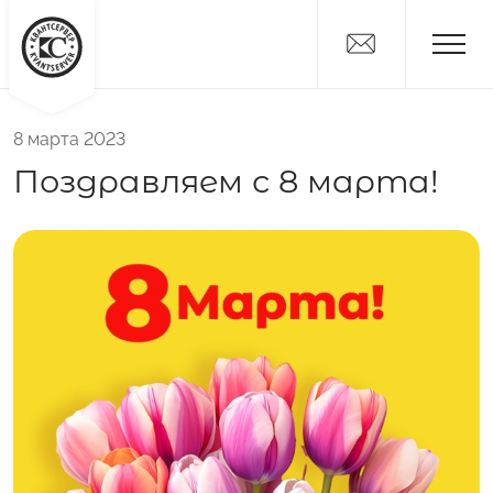
8 марта 2023
Новости
Поздравляем с 8 марта!
Дистрибьюторам
Поставщикам
О компании
Вакансии
Контакты
Никитка
Слайсы
Алтайские Хлебцы
Никитич