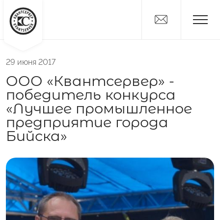
29 июня 2017
Новости
ООО «Квантсервер» -
Дистрибьюторам
победитель конкурса
Поставщикам
«Лучшее промышленное
О компании
предприятие города
Бийска»
Вакансии
Контакты
Никитка
Слайсы
Алтайские Хлебцы
Никитич