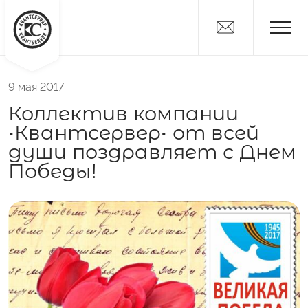
9 мая 2017
Новости
Коллектив компании
Дистрибьюторам
•Квантсервер• от всей
Поставщикам
души поздравляет с Днем
О компании
Победы!
Вакансии
Контакты
Никитка
Слайсы
Алтайские Хлебцы
Никитич